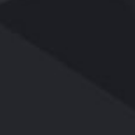
米兰app体育app下载-米兰（中
先”表彰大会暨党委书记讲党课活
查看更多+
米兰app体育app下载-米兰（中国）立足自
务、
环境技术服务、资源化利用、环境综