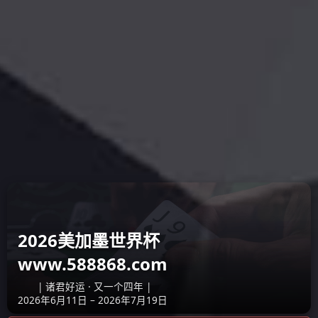
环投集团第二届职.
888