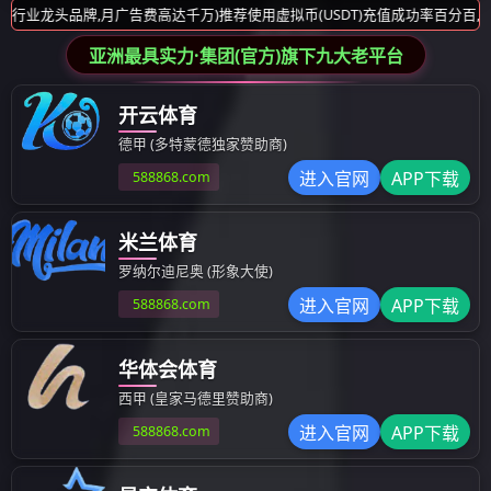
党建工作
群团工作
纪检
铸牢中华民族共同体意识
学习